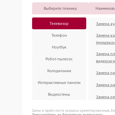
Выберите технику
Наименова
Телевизор
Замена а
Телефон
Замена ко
(мультико
Ноутбук
Замена пл
Робот-пылесос
видеосиг
Холодильник
Замена п
Интерактивные панели
Замена ра
Видеостены
Замена ре
Акустическая система
Замена си
Цены в прайс-листе указаны ориентировочные, без
Записывайтесь на бесплатную диагностику.