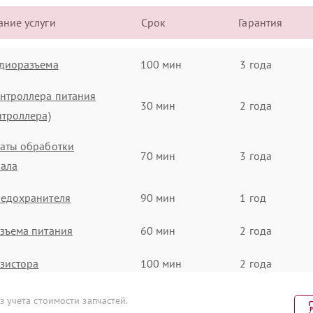
ние услуги
Срок
Гарантия
удиоразъема
100 мин
3 года
нтроллера питания
30 мин
2 года
нтроллера)
аты обработки
70 мин
3 года
нала
редохранителя
90 мин
1 год
зъема питания
60 мин
2 года
зистора
100 мин
2 года
гнальной платы
40 мин
2 года
 учета стоимости запчастей.