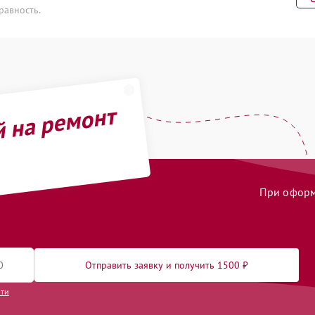
равность.
рансформаторов
70 мин
3 года
лейфа матрицы
80 мин
3 года
нура питания
70 мин
3 года
й на ремонт
ая чистка
60 мин
2 года
 / разблокировка
50 мин
3 года
При оформл
 блока управления
30 мин
2 года
ока управления
40 мин
1 год
дуля Wi-Fi
70 мин
3 года
Отправить заявку и получить 1500 ₽
сти
теринской платы
100 мин
3 года