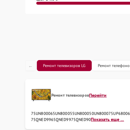
Замена И
Проектор
Замена к
Посудомоечная машина
Замена кн
Монитор
Замена к
Микроволновая печь
Замена к
Кондиционер
←
Ремонт телевизоров LG
Ремонт телефоно
Замена ко
Духовой шкаф
Ремонт це
Наушники
Перейти
Ремонт телевизоров
75UN8000
65UN8000
55UN8000
50UN8000
75UP6800
Показать еще ...
75QNED99
65QNED99
75QNED90