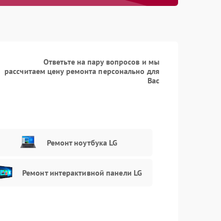
Заказать
1200 рублей
Заказать
1600 рублей
Ответьте на пару вопросов и мы
рассчитаем цену ремонта персонально для
Заказать
1200 рублей
Вас
Заказать
1200 рублей
Заказать
1200 рублей
Ремонт ноутбука LG
Заказать
1200 рублей
Ремонт интерактивной панели LG
Заказать
1500 рублей
Заказать
1500 рублей