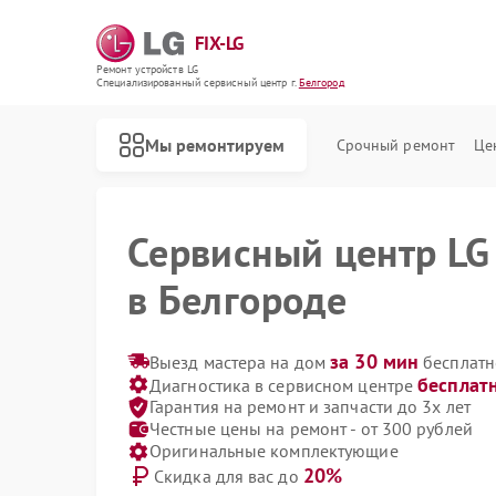
FIX-LG
Ремонт устройств LG
Специализированный cервисный центр г.
Белгород
Мы ремонтируем
Срочный ремонт
Це
Сервисный центр LG
в Белгороде
за 30 мин
Выезд мастера на дом
бесплатн
бесплат
Диагностика в сервисном центре
Гарантия на ремонт и запчасти до 3х лет
Честные цены на ремонт - от 300 рублей
Оригинальные комплектующие
20%
Скидка для вас до
Ремонт роботов-пылесосов LG
Ремонт интерактивных панелей LG
Ремонт акустических систем LG
Ремонт портативных акустик LG
Ремонт камер видеонаблюдения LG
Ремонт морозильных камер LG
Ремонт вертикальных пылесосов LG
Ремонт портативных колонок LG
Ремонт музыкальных центров LG
Ремонт домашних кинотеатров LG
Ремонт холодильных камер LG
Ремонт посудомоечных машин LG
Ремонт микроволновых печей LG